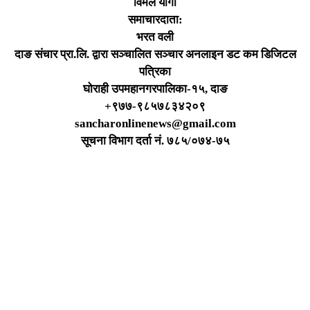
विमल योगी
समाचारदाता:
भरत वली
दाङ संचार प्रा.लि. द्वारा सञ्चालित सञ्चार अनलाइन डट कम डिजिटल
पत्रिका
घोराही उपमहानगरपालिका-१५, दाङ
+९७७-९८५७८३४२०९
sancharonlinenews@gmail.com
सूचना विभाग दर्ता न‌ं. ७८५/०७४-७५