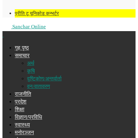
प्रीति टू यूनिकोड कन्भर्टर
Sanchar Online
गृह पृष्ठ
समाचार
अर्थ
कृषि
दृष्टिकोण/अन्तर्वार्ता
वन/वातावरण
राजनीति
प्रदेश
शिक्षा
विज्ञान/प्रविधि
स्वास्थ्य
मनोरञ्जन