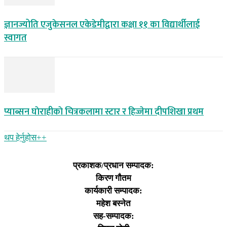
ज्ञानज्योति एजुकेसनल एकेडेमीद्वारा कक्षा ११ का विद्यार्थीलाई
स्वागत
प्याब्सन घाेराहीकाे चित्रकलामा स्टार र हिज्जेमा दीपशिखा प्रथम
थप हेर्नुहोस‌++
प्रकाशक/प्रधान सम्पादक:
किरण गौतम
कार्यकारी सम्पादक:
महेश बस्नेत
सह-सम्पादक: