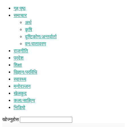
गृह पृष्ठ
समाचार
अर्थ
कृषि
दृष्टिकोण/अन्तर्वार्ता
वन/वातावरण
राजनीति
प्रदेश
शिक्षा
विज्ञान/प्रविधि
स्वास्थ्य
मनोरञ्जन
खेलकुद
कला/साहित्य
भिडियो
खोज्नुहोस