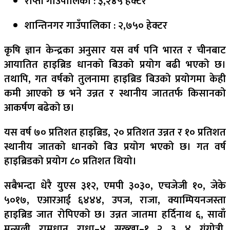
राप्ती गाउँपालिका : ३,२४५ हेक्टर
शान्तिनगर गाउँपालिका : २,७५० हेक्टर
कृषि ज्ञान केन्द्रका अनुसार यस वर्ष पनि भारत र चीनबाट
आयातित हाइब्रिड धानको बिउको प्रयोग बढी भएको छ।
तथापि, गत वर्षको तुलनामा हाइब्रिड बिउको प्रयोगमा केही
कमी आएको छ भने उन्नत र स्थानीय जाततर्फ किसानको
आकर्षण बढेको छ।
यस वर्ष ७० प्रतिशत हाइब्रिड, २० प्रतिशत उन्नत र १० प्रतिशत
स्थानीय जातको धानको बिउ प्रयोग भएको छ। गत वर्ष
हाइब्रिडको प्रयोग ८० प्रतिशत थियो।
सबैभन्दा धेरै युएस ३१२, एमपी ३०३०, एचजेजी १०, जेके
५०१७, एआरआई ६४४४, उपज, राजा, क्याम्पियनजस्ता
हाइब्रिड जात रोपिएको छ। उन्नत जातमा हर्दिनाथ ६, सावाँ
मन्सुली, रामधान, राधा–४, सुख्खा–१, २, ३, ४, गंगोत्री,