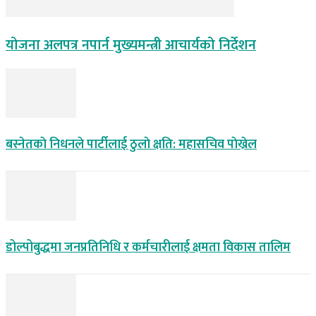
योजना अलपत्र नपार्न मुख्यमन्त्री आचार्यको निर्देशन
बस्नेतकाे निधनले पार्टीलाई ठुलाे क्षति: महासचिव पाेख्रेल
डोल्पोबुद्धमा जनप्रतिनिधि र कर्मचारीलाई क्षमता विकास तालिम