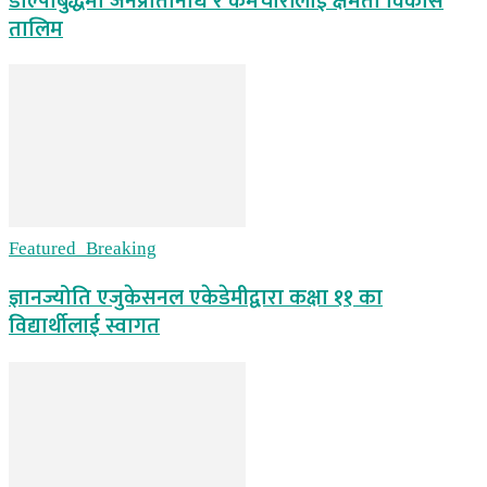
डोल्पोबुद्धमा जनप्रतिनिधि र कर्मचारीलाई क्षमता विकास
तालिम
Featured_Breaking
ज्ञानज्योति एजुकेसनल एकेडेमीद्वारा कक्षा ११ का
विद्यार्थीलाई स्वागत