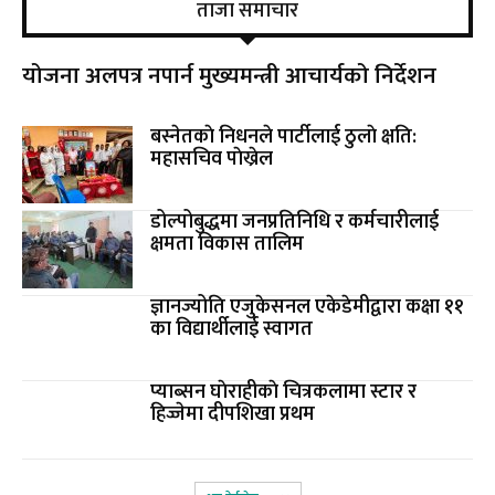
ताजा समाचार
योजना अलपत्र नपार्न मुख्यमन्त्री आचार्यको निर्देशन
बस्नेतकाे निधनले पार्टीलाई ठुलाे क्षति:
महासचिव पाेख्रेल
डोल्पोबुद्धमा जनप्रतिनिधि र कर्मचारीलाई
क्षमता विकास तालिम
ज्ञानज्योति एजुकेसनल एकेडेमीद्वारा कक्षा ११
का विद्यार्थीलाई स्वागत
प्याब्सन घाेराहीकाे चित्रकलामा स्टार र
हिज्जेमा दीपशिखा प्रथम