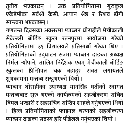
तृतीय भएकाछन् । उक्त प्रतियाेगितामा गुरुकुल
एकेडेमीका सर्वश्री केसी, आयान श्रेष्ठ र रिशव डाँगी
सान्त्वना भएकाछन् ।
गणतन्त्र दिवसका अवसरमा प्याब्सन घाेराहीले मेचीकाली
सेकेन्डरी बाेर्डिङ स्कुल रतनपुरमा आयाेजना गरेकाे
प्रतियोगितामा ३९ विद्यालयले प्रतिस्पर्धा गरेका थिए ।
प्रतियोगिताकाे उद्घाटन सत्रमा प्याब्सन दाङका अध्यक्ष
निर्मल न्याैपाने, तालिम निर्देशक एवम् मेचीकाली बाेर्डिङ
स्कुलका प्रिन्सिपल चक्र बहादुर रावत लगायतले
शुभकामना मन्तव्य राख्नुभएकाे थियाे ।
प्याब्सन घाेराहीका उपाध्यक्ष मानसिंह घर्तीकाे स्वागत
मन्तव्यबाट सुरु भएकाे कार्यक्रमकाे सहजीकरण सचिव
बिमल भण्डारी र सहसचिव सन्दिप शाहले गर्नुभएकाे थियाे
। हिज्जे प्रतियोगिताकाे फाइनल चरणकाे सहजीकरण
प्याब्सन दाङका सदस्य हरि पाैडेलले गर्नुभएको थियाे ।