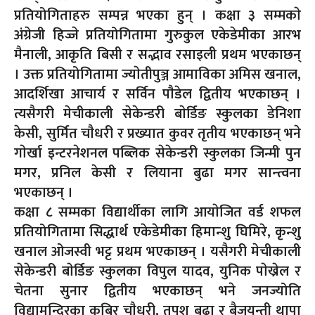
प्रतियोगिताहरु सम्पन्न भएका हुन् । कक्षा ३ सम्मकाे
अंग्रेजी हिज्जे प्रतियोगितामा गुरुकुल एकेडेमीका आरभ
मैनाली, आकृति बिसी र सद्भाव रसाइली प्रथम भएकाछन्
। उक्त प्रतियोगितामा ज्याेतीपुञ्ज आमाविका अमिस खनाल,
आदर्शिखा आचार्य र सर्विन पाैडेल द्वितीय भएकाछन् ।
त्यसैगरी मेचीकाली सेकेन्डरी बाेर्डिङ स्कुलका डेनिशा
केसी, सुर्मित चाैधरी र प्रख्यात कुवर तृतीय भएकाछन् भने
गाेर्खा इन्टरनेशनल पब्लिक सेकेन्डरी स्कुलका जिन्मी पुन
मगर, प्रनिल केसी र लियाना बुढा मगर सान्त्वना
भएकाछन् ।
कक्षा ८ सम्मका विद्यार्थीका लागि आयाेजित वर्ड शफल
प्रतियोगितामा सिद्धार्थ एकेडेमीका हिमान्शु घिमिरे, कृन्शु
खनाल ओजस्वी भट्ट प्रथम भएकाछन् । यसैगरी मेचीकाली
सेकेन्डरी बाेर्डिङ स्कुलका विपुल यादव, युनिक पाेख्रेल र
चेतना सुनार द्वितीय भएकाछन् भने जनज्योति
विद्यामन्दिरका कबिर चाैधरी, तपश बुढा र बैजयन्ती थापा