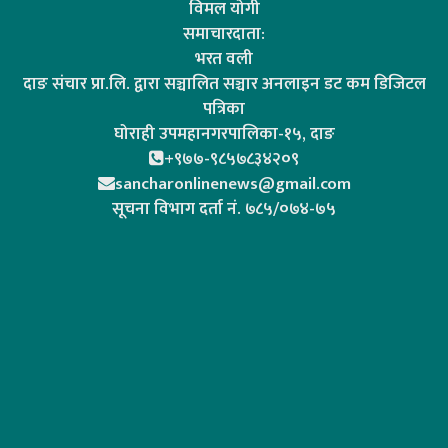
विमल योगी
समाचारदाता:
भरत वली
दाङ संचार प्रा.लि. द्वारा सञ्चालित सञ्चार अनलाइन डट कम डिजिटल
पत्रिका
घोराही उपमहानगरपालिका-१५, दाङ
+९७७-९८५७८३४२०९
sancharonlinenews@gmail.com
सूचना विभाग दर्ता न‌ं. ७८५/०७४-७५