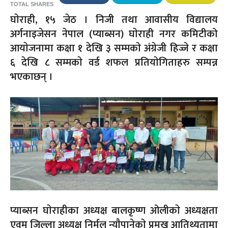
TOTAL SHARES
घाेराही, १५ जेठ । निजी तथा आवासीय विद्यालय
अर्गनाइजेसन नेपाल (प्याब्सन) घाेराही नगर कमिटीको
आयाेजनामा कक्षा १ देखि ३ सम्मकाे अंग्रेजी हिज्जे र कक्षा
६ देखि ८ सम्मकाे वर्ड शफल प्रतियाेगिताहरु सम्पन्न
भएकाछन् ।
प्याब्सन घाेराहीका अध्यक्ष बालकृष्ण ओलीकाे अध्यक्षता
एवम् जिल्ला अध्यक्ष निर्मल न्याैपानेकाे प्रमुख आतिथ्यतामा