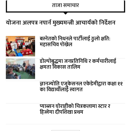
ताजा समाचार
योजना अलपत्र नपार्न मुख्यमन्त्री आचार्यको निर्देशन
बस्नेतकाे निधनले पार्टीलाई ठुलाे क्षति:
महासचिव पाेख्रेल
डोल्पोबुद्धमा जनप्रतिनिधि र कर्मचारीलाई
क्षमता विकास तालिम
ज्ञानज्योति एजुकेसनल एकेडेमीद्वारा कक्षा ११
का विद्यार्थीलाई स्वागत
प्याब्सन घाेराहीकाे चित्रकलामा स्टार र
हिज्जेमा दीपशिखा प्रथम