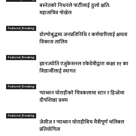
बस्नेतकाे निधनले पार्टीलाई ठुलाे क्षति:
महासचिव पाेख्रेल
Featured_Breaking
डोल्पोबुद्धमा जनप्रतिनिधि र कर्मचारीलाई क्षमता
विकास तालिम
Featured_Breaking
ज्ञानज्योति एजुकेसनल एकेडेमीद्वारा कक्षा ११ का
विद्यार्थीलाई स्वागत
Featured_Breaking
प्याब्सन घाेराहीकाे चित्रकलामा स्टार र हिज्जेमा
दीपशिखा प्रथम
Featured_Breaking
जेसीज र प्याब्सन घाेराहीबिच मैत्रीपूर्ण भलिबल
प्रतियोगिता