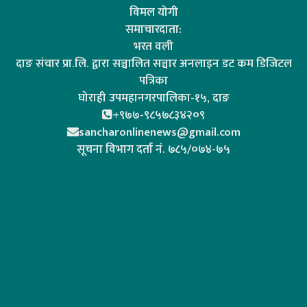
विमल योगी
समाचारदाता:
भरत वली
दाङ संचार प्रा.लि. द्वारा सञ्चालित सञ्चार अनलाइन डट कम डिजिटल
पत्रिका
घोराही उपमहानगरपालिका-१५, दाङ
+९७७-९८५७८३४२०९
sancharonlinenews@gmail.com
सूचना विभाग दर्ता न‌ं. ७८५/०७४-७५