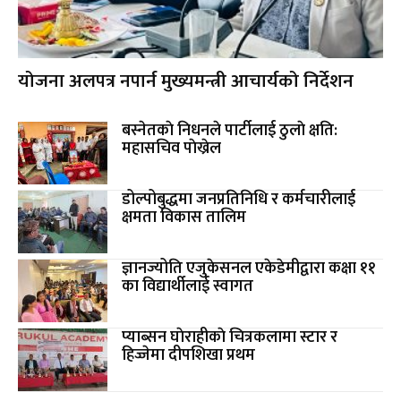
योजना अलपत्र नपार्न मुख्यमन्त्री आचार्यको निर्देशन
बस्नेतकाे निधनले पार्टीलाई ठुलाे क्षति:
महासचिव पाेख्रेल
डोल्पोबुद्धमा जनप्रतिनिधि र कर्मचारीलाई
क्षमता विकास तालिम
ज्ञानज्योति एजुकेसनल एकेडेमीद्वारा कक्षा ११
का विद्यार्थीलाई स्वागत
प्याब्सन घाेराहीकाे चित्रकलामा स्टार र
हिज्जेमा दीपशिखा प्रथम