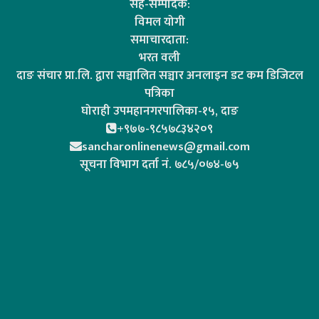
सह-सम्पादक:
विमल योगी
समाचारदाता:
भरत वली
दाङ संचार प्रा.लि. द्वारा सञ्चालित सञ्चार अनलाइन डट कम डिजिटल
पत्रिका
घोराही उपमहानगरपालिका-१५, दाङ
+९७७-९८५७८३४२०९
sancharonlinenews@gmail.com
सूचना विभाग दर्ता न‌ं. ७८५/०७४-७५