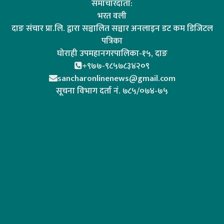
समाचारदाता:
भरत वली
दाङ संचार प्रा.लि. द्वारा सञ्चालित सञ्चार अनलाइन डट कम डिजिटल
पत्रिका
घोराही उपमहानगरपालिका-१५, दाङ
+९७७-९८५७८३४२०९
sancharonlinenews@gmail.com
सूचना विभाग दर्ता न‌ं. ७८५/०७४-७५