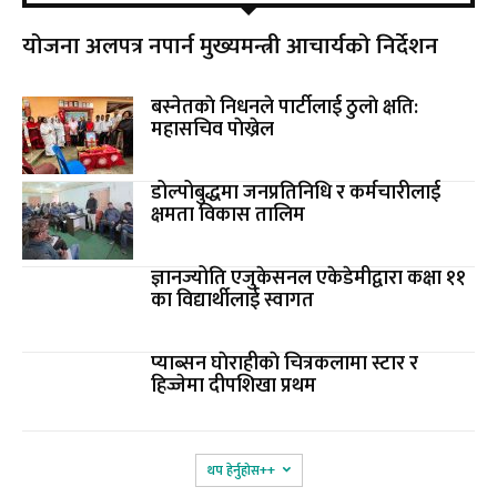
योजना अलपत्र नपार्न मुख्यमन्त्री आचार्यको निर्देशन
बस्नेतकाे निधनले पार्टीलाई ठुलाे क्षति:
महासचिव पाेख्रेल
डोल्पोबुद्धमा जनप्रतिनिधि र कर्मचारीलाई
क्षमता विकास तालिम
ज्ञानज्योति एजुकेसनल एकेडेमीद्वारा कक्षा ११
का विद्यार्थीलाई स्वागत
प्याब्सन घाेराहीकाे चित्रकलामा स्टार र
हिज्जेमा दीपशिखा प्रथम
थप हेर्नुहोस‌++