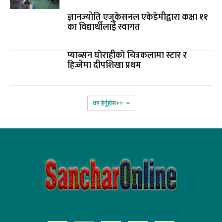
ज्ञानज्योति एजुकेसनल एकेडेमीद्वारा कक्षा ११
का विद्यार्थीलाई स्वागत
प्याब्सन घाेराहीकाे चित्रकलामा स्टार र
हिज्जेमा दीपशिखा प्रथम
थप हेर्नुहोस‌++