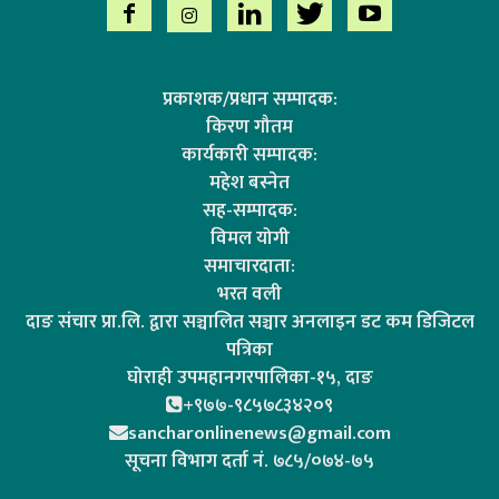
प्रकाशक/प्रधान सम्पादक:
किरण गौतम
कार्यकारी सम्पादक:
महेश बस्नेत
सह-सम्पादक:
विमल योगी
समाचारदाता:
भरत वली
दाङ संचार प्रा.लि. द्वारा सञ्चालित सञ्चार अनलाइन डट कम डिजिटल
पत्रिका
घोराही उपमहानगरपालिका-१५, दाङ
+९७७-९८५७८३४२०९
sancharonlinenews@gmail.com
सूचना विभाग दर्ता न‌ं. ७८५/०७४-७५