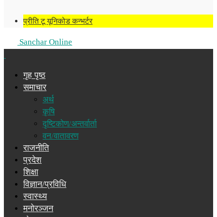
प्रीति टू यूनिकोड कन्भर्टर
Sanchar Online
गृह पृष्ठ
समाचार
अर्थ
कृषि
दृष्टिकोण/अन्तर्वार्ता
वन/वातावरण
राजनीति
प्रदेश
शिक्षा
विज्ञान/प्रविधि
स्वास्थ्य
मनोरञ्जन