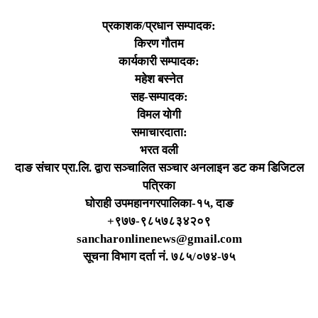
प्रकाशक/प्रधान सम्पादक:
किरण गौतम
कार्यकारी सम्पादक:
महेश बस्नेत
सह-सम्पादक:
विमल योगी
समाचारदाता:
भरत वली
दाङ संचार प्रा.लि. द्वारा सञ्चालित सञ्चार अनलाइन डट कम डिजिटल
पत्रिका
घोराही उपमहानगरपालिका-१५, दाङ
+९७७-९८५७८३४२०९
sancharonlinenews@gmail.com
सूचना विभाग दर्ता न‌ं. ७८५/०७४-७५