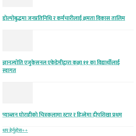
डोल्पोबुद्धमा जनप्रतिनिधि र कर्मचारीलाई क्षमता विकास तालिम
ज्ञानज्योति एजुकेसनल एकेडेमीद्वारा कक्षा ११ का विद्यार्थीलाई
स्वागत
प्याब्सन घाेराहीकाे चित्रकलामा स्टार र हिज्जेमा दीपशिखा प्रथम
थप हेर्नुहोस‌++