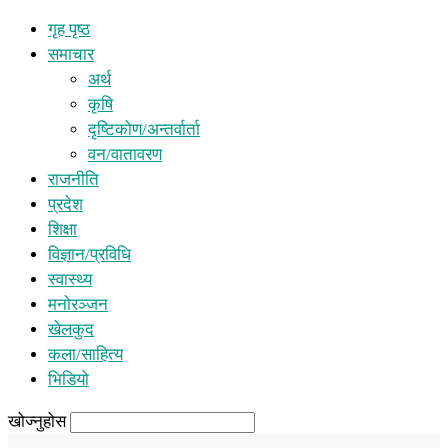
गृह पृष्ठ
समाचार
अर्थ
कृषि
दृष्टिकोण/अन्तर्वार्ता
वन/वातावरण
राजनीति
प्रदेश
शिक्षा
विज्ञान/प्रविधि
स्वास्थ्य
मनोरञ्जन
खेलकुद
कला/साहित्य
भिडियो
खोज्नुहोस