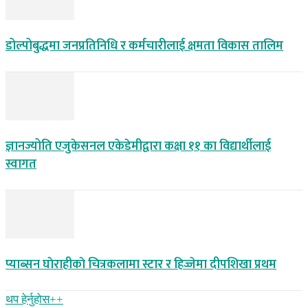
डोल्पोबुद्धमा जनप्रतिनिधि र कर्मचारीलाई क्षमता विकास तालिम
ज्ञानज्योति एजुकेसनल एकेडेमीद्वारा कक्षा ११ का विद्यार्थीलाई
स्वागत
प्याब्सन घाेराहीकाे चित्रकलामा स्टार र हिज्जेमा दीपशिखा प्रथम
थप हेर्नुहोस‌++