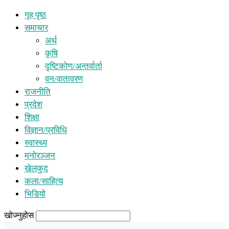
गृह पृष्ठ
समाचार
अर्थ
कृषि
दृष्टिकोण/अन्तर्वार्ता
वन/वातावरण
राजनीति
प्रदेश
शिक्षा
विज्ञान/प्रविधि
स्वास्थ्य
मनोरञ्जन
खेलकुद
कला/साहित्य
भिडियो
खोज्नुहोस