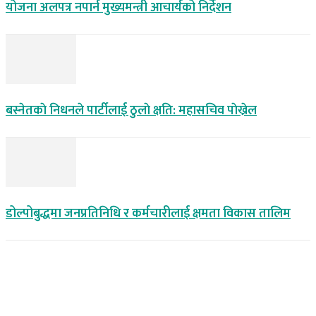
योजना अलपत्र नपार्न मुख्यमन्त्री आचार्यको निर्देशन
बस्नेतकाे निधनले पार्टीलाई ठुलाे क्षति: महासचिव पाेख्रेल
डोल्पोबुद्धमा जनप्रतिनिधि र कर्मचारीलाई क्षमता विकास तालिम