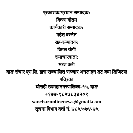
प्रकाशक/प्रधान सम्पादक:
किरण गौतम
कार्यकारी सम्पादक:
महेश बस्नेत
सह-सम्पादक:
विमल योगी
समाचारदाता:
भरत वली
दाङ संचार प्रा.लि. द्वारा सञ्चालित सञ्चार अनलाइन डट कम डिजिटल
पत्रिका
घोराही उपमहानगरपालिका-१५, दाङ
+९७७-९८५७८३४२०९
sancharonlinenews@gmail.com
सूचना विभाग दर्ता न‌ं. ७८५/०७४-७५