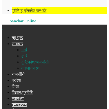
प्रीति टू यूनिकोड कन्भर्टर
Sanchar Online
गृह पृष्ठ
समाचार
अर्थ
कृषि
दृष्टिकोण/अन्तर्वार्ता
वन/वातावरण
राजनीति
प्रदेश
शिक्षा
विज्ञान/प्रविधि
स्वास्थ्य
मनोरञ्जन