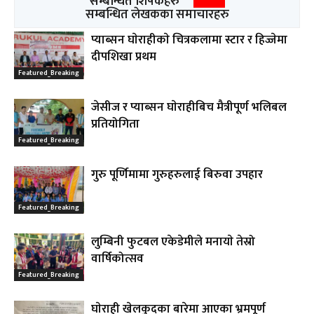
सम्बन्धित शिर्षकहरु
सम्बन्धित लेखकका समाचारहरु
प्याब्सन घाेराहीकाे चित्रकलामा स्टार र हिज्जेमा
दीपशिखा प्रथम
Featured_Breaking
जेसीज र प्याब्सन घाेराहीबिच मैत्रीपूर्ण भलिबल
प्रतियोगिता
Featured_Breaking
गुरु पूर्णिमामा गुरुहरुलाई बिरुवा उपहार
Featured_Breaking
लुम्बिनी फुटबल एकेडेमीले मनायाे तेस्रो
वार्षिकोत्सव
Featured_Breaking
घाेराही खेलकुदका बारेमा आएका भ्रमपूर्ण