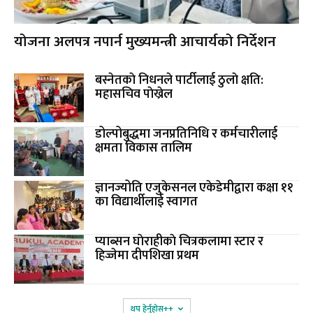
योजना अलपत्र नपार्न मुख्यमन्त्री आचार्यको निर्देशन
बस्नेतकाे निधनले पार्टीलाई ठुलाे क्षति:
महासचिव पाेख्रेल
डोल्पोबुद्धमा जनप्रतिनिधि र कर्मचारीलाई
क्षमता विकास तालिम
ज्ञानज्योति एजुकेसनल एकेडेमीद्वारा कक्षा ११
का विद्यार्थीलाई स्वागत
प्याब्सन घाेराहीकाे चित्रकलामा स्टार र
हिज्जेमा दीपशिखा प्रथम
थप हेर्नुहोस‌++