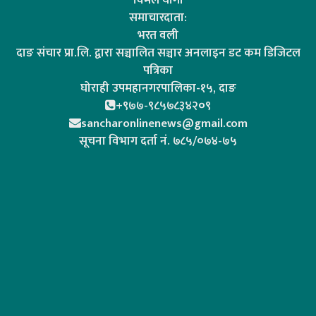
समाचारदाता:
भरत वली
दाङ संचार प्रा.लि. द्वारा सञ्चालित सञ्चार अनलाइन डट कम डिजिटल
पत्रिका
घोराही उपमहानगरपालिका-१५, दाङ
+९७७-९८५७८३४२०९
sancharonlinenews@gmail.com
सूचना विभाग दर्ता न‌ं. ७८५/०७४-७५