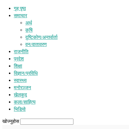
गृह पृष्ठ
समाचार
अर्थ
कृषि
दृष्टिकोण/अन्तर्वार्ता
वन/वातावरण
राजनीति
प्रदेश
शिक्षा
विज्ञान/प्रविधि
स्वास्थ्य
मनोरञ्जन
खेलकुद
कला/साहित्य
भिडियो
खोज्नुहोस