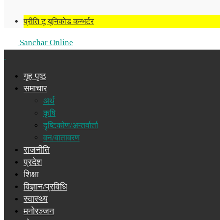
प्रीति टू यूनिकोड कन्भर्टर
Sanchar Online
गृह पृष्ठ
समाचार
अर्थ
कृषि
दृष्टिकोण/अन्तर्वार्ता
वन/वातावरण
राजनीति
प्रदेश
शिक्षा
विज्ञान/प्रविधि
स्वास्थ्य
मनोरञ्जन