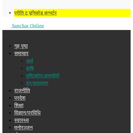
प्रीति टू यूनिकोड कन्भर्टर
Sanchar Online
गृह पृष्ठ
समाचार
अर्थ
कृषि
दृष्टिकोण/अन्तर्वार्ता
वन/वातावरण
राजनीति
प्रदेश
शिक्षा
विज्ञान/प्रविधि
स्वास्थ्य
मनोरञ्जन