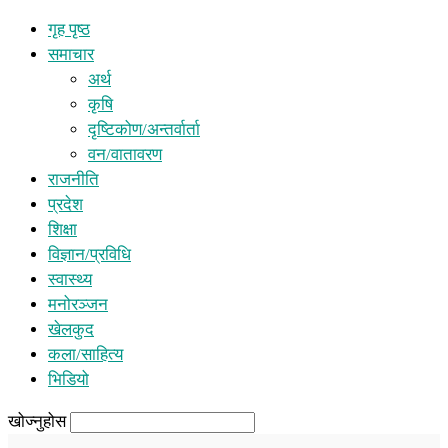
गृह पृष्ठ
समाचार
अर्थ
कृषि
दृष्टिकोण/अन्तर्वार्ता
वन/वातावरण
राजनीति
प्रदेश
शिक्षा
विज्ञान/प्रविधि
स्वास्थ्य
मनोरञ्जन
खेलकुद
कला/साहित्य
भिडियो
खोज्नुहोस