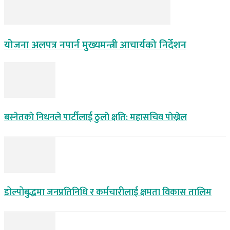
योजना अलपत्र नपार्न मुख्यमन्त्री आचार्यको निर्देशन
बस्नेतकाे निधनले पार्टीलाई ठुलाे क्षति: महासचिव पाेख्रेल
डोल्पोबुद्धमा जनप्रतिनिधि र कर्मचारीलाई क्षमता विकास तालिम