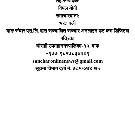
सह-सम्पादक:
विमल योगी
समाचारदाता:
भरत वली
दाङ संचार प्रा.लि. द्वारा सञ्चालित सञ्चार अनलाइन डट कम डिजिटल
पत्रिका
घोराही उपमहानगरपालिका-१५, दाङ
+९७७-९८५७८३४२०९
sancharonlinenews@gmail.com
सूचना विभाग दर्ता न‌ं. ७८५/०७४-७५