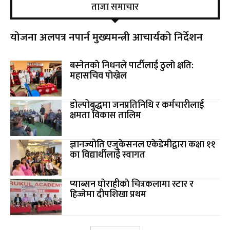
ताजा समाचार
योजना अलपत्र नपार्न मुख्यमन्त्री आचार्यको निर्देशन
बस्नेतकाे निधनले पार्टीलाई ठुलाे क्षति:
महासचिव पाेख्रेल
डोल्पोबुद्धमा जनप्रतिनिधि र कर्मचारीलाई
क्षमता विकास तालिम
ज्ञानज्योति एजुकेसनल एकेडेमीद्वारा कक्षा ११
का विद्यार्थीलाई स्वागत
प्याब्सन घाेराहीकाे चित्रकलामा स्टार र
हिज्जेमा दीपशिखा प्रथम