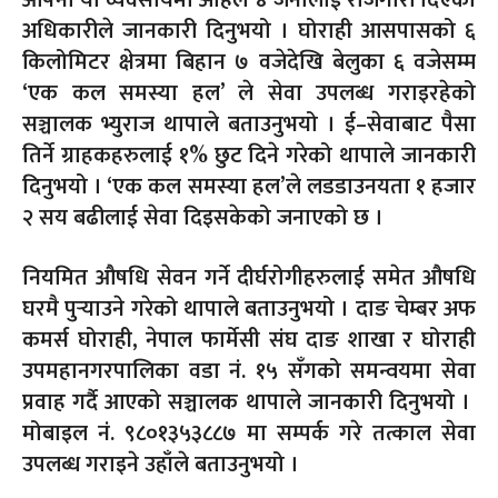
आफ्नो यो व्यवसायमा अहिले ४ जनालाई रोजगारी दिएको
अधिकारीले जानकारी दिनुभयो । घोराही आसपासको ६
किलोमिटर क्षेत्रमा बिहान ७ वजेदेखि बेलुका ६ वजेसम्म
‘एक कल समस्या हल’ ले सेवा उपलब्ध गराइरहेको
सञ्चालक भ्युराज थापाले बताउनुभयो । ई–सेवाबाट पैसा
तिर्ने ग्राहकहरुलाई १% छुट दिने गरेको थापाले जानकारी
दिनुभयो । ‘एक कल समस्या हल’ले लडडाउनयता १ हजार
२ सय बढीलाई सेवा दिइसकेको जनाएको छ ।
नियमित औषधि सेवन गर्ने दीर्घरोगीहरुलाई समेत औषधि
घरमै पुर्‍याउने गरेको थापाले बताउनुभयो । दाङ चेम्बर अफ
कमर्स घोराही, नेपाल फार्मेसी संघ दाङ शाखा र घोराही
उपमहानगरपालिका वडा नं. १५ सँगको समन्वयमा सेवा
प्रवाह गर्दै आएको सञ्चालक थापाले जानकारी दिनुभयो ।
मोबाइल नं. ९८०१३५३८८७ मा सम्पर्क गरे तत्काल सेवा
उपलब्ध गराइने उहाँले बताउनुभयो ।