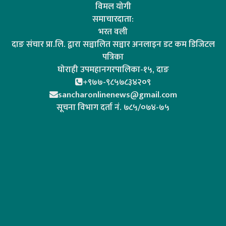
विमल योगी
समाचारदाता:
भरत वली
दाङ संचार प्रा.लि. द्वारा सञ्चालित सञ्चार अनलाइन डट कम डिजिटल
पत्रिका
घोराही उपमहानगरपालिका-१५, दाङ
+९७७-९८५७८३४२०९
sancharonlinenews@gmail.com
सूचना विभाग दर्ता न‌ं. ७८५/०७४-७५