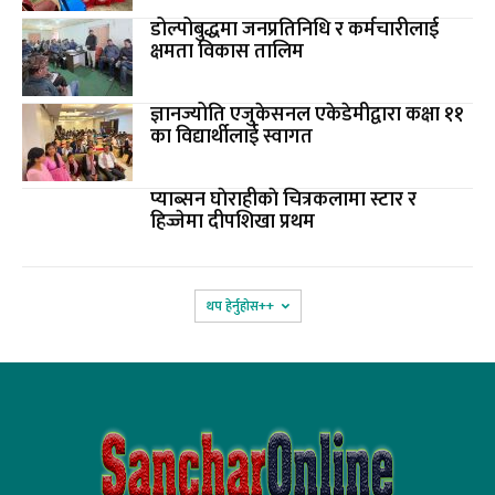
डोल्पोबुद्धमा जनप्रतिनिधि र कर्मचारीलाई
क्षमता विकास तालिम
ज्ञानज्योति एजुकेसनल एकेडेमीद्वारा कक्षा ११
का विद्यार्थीलाई स्वागत
प्याब्सन घाेराहीकाे चित्रकलामा स्टार र
हिज्जेमा दीपशिखा प्रथम
थप हेर्नुहोस‌++