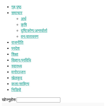
गृह पृष्ठ
समाचार
अर्थ
कृषि
दृष्टिकोण/अन्तर्वार्ता
वन/वातावरण
राजनीति
प्रदेश
शिक्षा
विज्ञान/प्रविधि
स्वास्थ्य
मनोरञ्जन
खेलकुद
कला/साहित्य
भिडियो
खोज्नुहोस