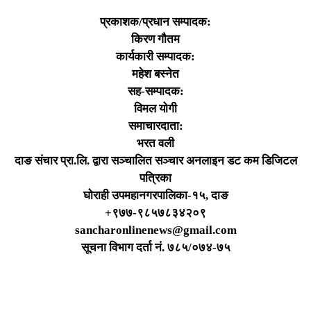
प्रकाशक/प्रधान सम्पादक:
किरण गौतम
कार्यकारी सम्पादक:
महेश बस्नेत
सह-सम्पादक:
विमल योगी
समाचारदाता:
भरत वली
दाङ संचार प्रा.लि. द्वारा सञ्चालित सञ्चार अनलाइन डट कम डिजिटल
पत्रिका
घोराही उपमहानगरपालिका-१५, दाङ
+९७७-९८५७८३४२०९
sancharonlinenews@gmail.com
सूचना विभाग दर्ता न‌ं. ७८५/०७४-७५