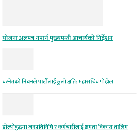
योजना अलपत्र नपार्न मुख्यमन्त्री आचार्यको निर्देशन
बस्नेतकाे निधनले पार्टीलाई ठुलाे क्षति: महासचिव पाेख्रेल
डोल्पोबुद्धमा जनप्रतिनिधि र कर्मचारीलाई क्षमता विकास तालिम