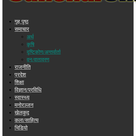
गृह पृष्ठ
समाचार
अर्थ
कृषि
दृष्टिकोण/अन्तर्वार्ता
वन/वातावरण
राजनीति
प्रदेश
शिक्षा
विज्ञान/प्रविधि
स्वास्थ्य
मनोरञ्जन
खेलकुद
कला/साहित्य
भिडियो