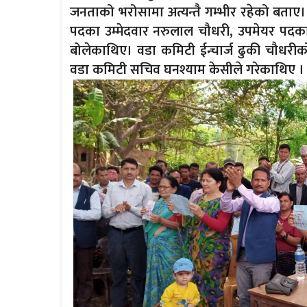
जनताको भरोसामा अत्यन्तै गम्भीर रहेको बताए
पदका उम्मेदवार नरुलाल चौधरी, उपमेयर पदका उम्म
बोलेकाथिए। वडा कमिटी ईन्चार्ज ढुकी चौधर
वडा कमिटी सचिव घनश्याम केसीले गरेकाथिए ।