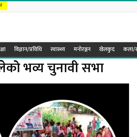
टर
क्षा
विज्ञान/प्रविधि
स्वास्थ्य
मनोरञ्जन
खेलकुद
कला/स
ालेको भव्य चुनावी सभा