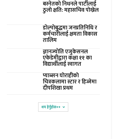
बस्नेतकाे निधनले पार्टीलाई
ठुलाे क्षति: महासचिव पाेख्रेल
डोल्पोबुद्धमा जनप्रतिनिधि र
कर्मचारीलाई क्षमता विकास
तालिम
ज्ञानज्योति एजुकेसनल
एकेडेमीद्वारा कक्षा ११ का
विद्यार्थीलाई स्वागत
प्याब्सन घाेराहीकाे
चित्रकलामा स्टार र हिज्जेमा
दीपशिखा प्रथम
थप हेर्नुहोस‌++