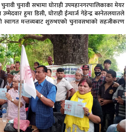
। चुनावी चुनावी सभामा घोराही उपमहानगरपालिकाका मेयर
ेदवार हुमा डिसी, घोराही ईन्चार्ज गेहेन्द्र बस्नेतलयातले
ीको स्वागत मन्तव्यबाट शुरुभएको चुनावसभाको सहजीकरण