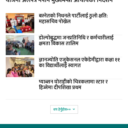
योजना अलपत्र नपार्न मुख्यमन्त्री आचार्यको निर्देशन
बस्नेतकाे निधनले पार्टीलाई ठुलाे क्षति:
महासचिव पाेख्रेल
डोल्पोबुद्धमा जनप्रतिनिधि र कर्मचारीलाई
क्षमता विकास तालिम
ज्ञानज्योति एजुकेसनल एकेडेमीद्वारा कक्षा ११
का विद्यार्थीलाई स्वागत
प्याब्सन घाेराहीकाे चित्रकलामा स्टार र
हिज्जेमा दीपशिखा प्रथम
थप हेर्नुहोस‌++