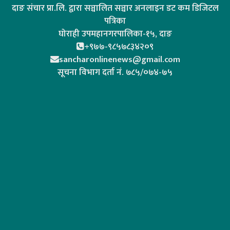
दाङ संचार प्रा.लि. द्वारा सञ्चालित सञ्चार अनलाइन डट कम डिजिटल
पत्रिका
घोराही उपमहानगरपालिका-१५, दाङ
+९७७-९८५७८३४२०९
sancharonlinenews@gmail.com
सूचना विभाग दर्ता न‌ं. ७८५/०७४-७५