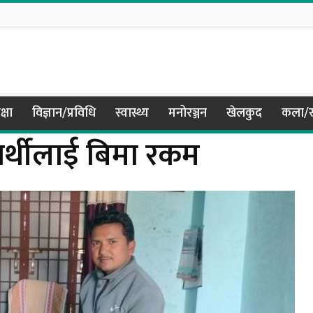
क्षा
विज्ञान/प्रविधि
स्वास्थ्य
मनोरञ्जन
खेलकुद
कला/स
्यार्थीलाई बिमा रकम