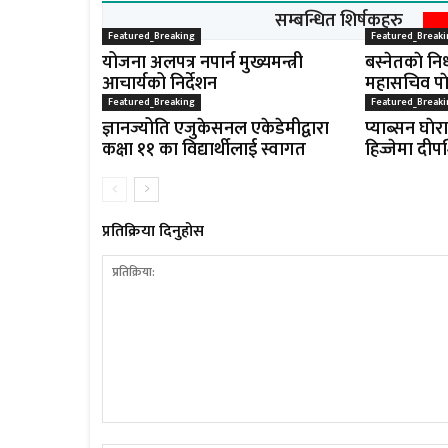
सम्बन्धित शिर्षकहरु
Featured_Breaking
Featured_Breaki
योजना अलपत्र नपार्न मुख्यमन्त्री
बस्नेतकाे निध
आचार्यको निर्देशन
महासचिव पाे
Featured_Breaking
Featured_Breaki
ज्ञानज्योति एजुकेसनल एकेडेमीद्वारा
प्याब्सन घाेर
कक्षा ११ का विद्यार्थीलाई स्वागत
हिज्जेमा दीप
प्रतिक्रिया दिनुहोस