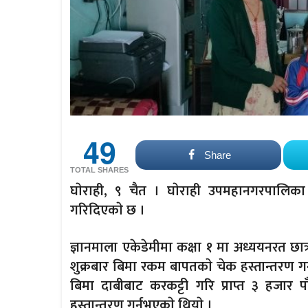
49
Share
TOTAL SHARES
घाेराही, ९ चैत । घाेराही उपमहानगरपालिका १
गरिदिएकाे छ ।
ज्ञानमाला एकेडेमीमा कक्षा १ मा अध्ययनरत छात्र
शुक्रबार बिमा रकम बापतकाे चेक हस्तान्तरण गर्
बिमा दाबीबाट करकट्टी गरि प्राप्त ३ हजार प
हस्तान्तरण गर्नुभएकाे थियाे ।