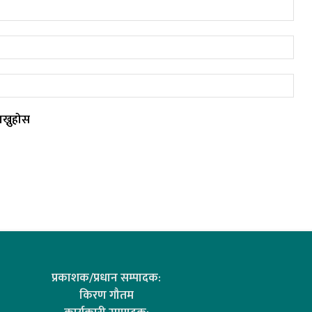
ख्नुहोस
प्रकाशक/प्रधान सम्पादक:
किरण गौतम