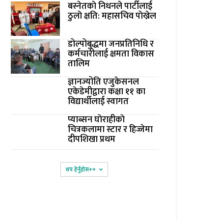
बस्नेतकाे निधनले पार्टीलाई
ठुलाे क्षति: महासचिव पाेख्रेल
डोल्पोबुद्धमा जनप्रतिनिधि र
कर्मचारीलाई क्षमता विकास
तालिम
ज्ञानज्योति एजुकेसनल
एकेडेमीद्वारा कक्षा ११ का
विद्यार्थीलाई स्वागत
प्याब्सन घाेराहीकाे
चित्रकलामा स्टार र हिज्जेमा
दीपशिखा प्रथम
थप हेर्नुहोस‌++