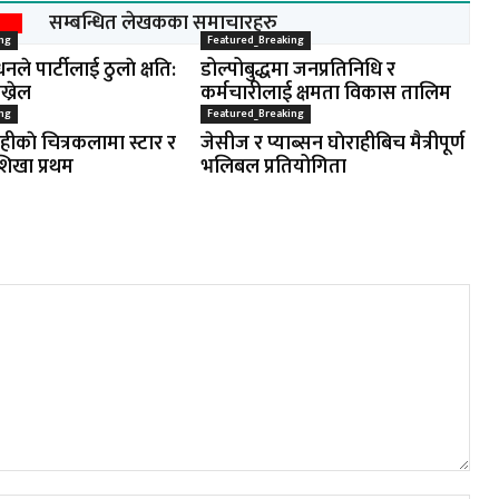
सम्बन्धित लेखकका समाचारहरु
ng
Featured_Breaking
नले पार्टीलाई ठुलाे क्षति:
डोल्पोबुद्धमा जनप्रतिनिधि र
ख्रेल
कर्मचारीलाई क्षमता विकास तालिम
ng
Featured_Breaking
ाहीकाे चित्रकलामा स्टार र
जेसीज र प्याब्सन घाेराहीबिच मैत्रीपूर्ण
शिखा प्रथम
भलिबल प्रतियोगिता