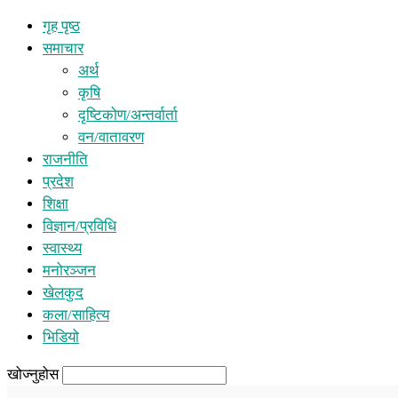
गृह पृष्ठ
समाचार
अर्थ
कृषि
दृष्टिकोण/अन्तर्वार्ता
वन/वातावरण
राजनीति
प्रदेश
शिक्षा
विज्ञान/प्रविधि
स्वास्थ्य
मनोरञ्जन
खेलकुद
कला/साहित्य
भिडियो
खोज्नुहोस