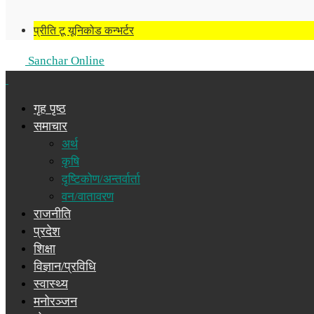
प्रीति टू यूनिकोड कन्भर्टर
Sanchar Online
गृह पृष्ठ
समाचार
अर्थ
कृषि
दृष्टिकोण/अन्तर्वार्ता
वन/वातावरण
राजनीति
प्रदेश
शिक्षा
विज्ञान/प्रविधि
स्वास्थ्य
मनोरञ्जन