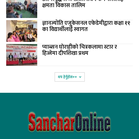
क्षमता विकास तालिम
ज्ञानज्योति एजुकेसनल एकेडेमीद्वारा कक्षा ११
का विद्यार्थीलाई स्वागत
प्याब्सन घाेराहीकाे चित्रकलामा स्टार र
हिज्जेमा दीपशिखा प्रथम
थप हेर्नुहोस‌++