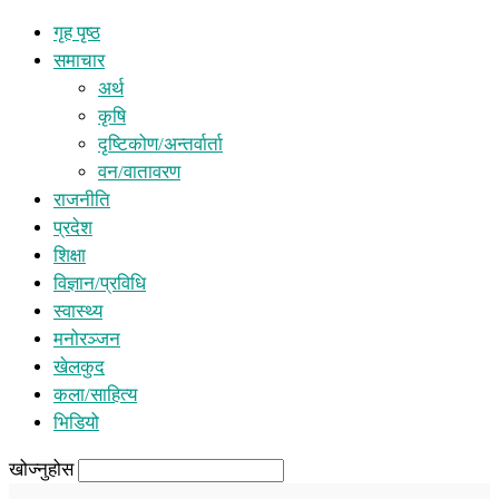
गृह पृष्ठ
समाचार
अर्थ
कृषि
दृष्टिकोण/अन्तर्वार्ता
वन/वातावरण
राजनीति
प्रदेश
शिक्षा
विज्ञान/प्रविधि
स्वास्थ्य
मनोरञ्जन
खेलकुद
कला/साहित्य
भिडियो
खोज्नुहोस