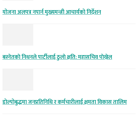
योजना अलपत्र नपार्न मुख्यमन्त्री आचार्यको निर्देशन
बस्नेतकाे निधनले पार्टीलाई ठुलाे क्षति: महासचिव पाेख्रेल
डोल्पोबुद्धमा जनप्रतिनिधि र कर्मचारीलाई क्षमता विकास तालिम