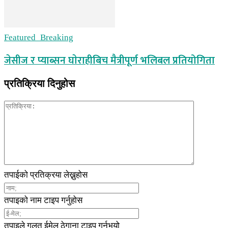
Featured_Breaking
जेसीज र प्याब्सन घाेराहीबिच मैत्रीपूर्ण भलिबल प्रतियोगिता
प्रतिक्रिया दिनुहोस
तपाईको प्रतिक्रया लेख्नुहोस
तपाइको नाम टाइप गर्नुहोस
तपाइले गलत ईमेल ठेगाना टाइप गर्नुभयो