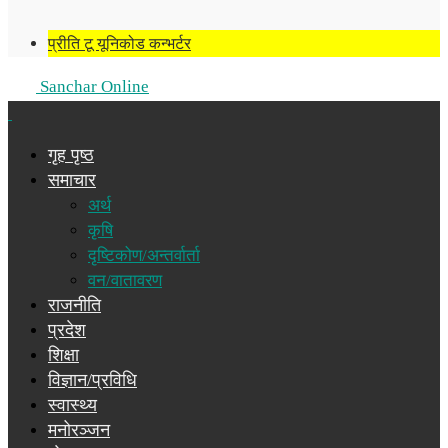
प्रीति टू यूनिकोड कन्भर्टर
Sanchar Online
गृह पृष्ठ
समाचार
अर्थ
कृषि
दृष्टिकोण/अन्तर्वार्ता
वन/वातावरण
राजनीति
प्रदेश
शिक्षा
विज्ञान/प्रविधि
स्वास्थ्य
मनोरञ्जन