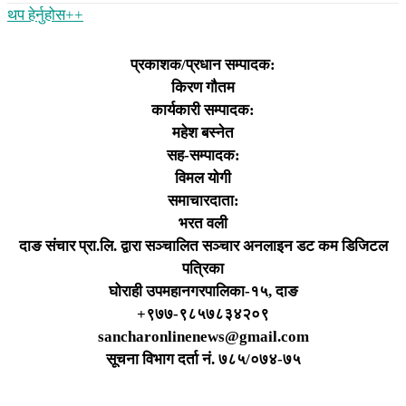
थप हेर्नुहोस‌++
प्रकाशक/प्रधान सम्पादक:
किरण गौतम
कार्यकारी सम्पादक:
महेश बस्नेत
सह-सम्पादक:
विमल योगी
समाचारदाता:
भरत वली
दाङ संचार प्रा.लि. द्वारा सञ्चालित सञ्चार अनलाइन डट कम डिजिटल
पत्रिका
घोराही उपमहानगरपालिका-१५, दाङ
+९७७-९८५७८३४२०९
sancharonlinenews@gmail.com
सूचना विभाग दर्ता न‌ं. ७८५/०७४-७५