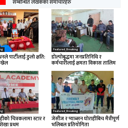
सम्बन्धित लेखकका समाचारहरु
ng
Featured_Breaking
नले पार्टीलाई ठुलाे क्षति:
डोल्पोबुद्धमा जनप्रतिनिधि र
ख्रेल
कर्मचारीलाई क्षमता विकास तालिम
ng
Featured_Breaking
ाहीकाे चित्रकलामा स्टार र
जेसीज र प्याब्सन घाेराहीबिच मैत्रीपूर्ण
शिखा प्रथम
भलिबल प्रतियोगिता