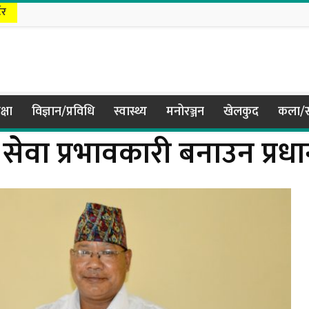
टर
क्षा
विज्ञान/प्रविधि
स्वास्थ्य
मनोरञ्जन
खेलकुद
कला/स
सेवा प्रभावकारी बनाउन प्रधान