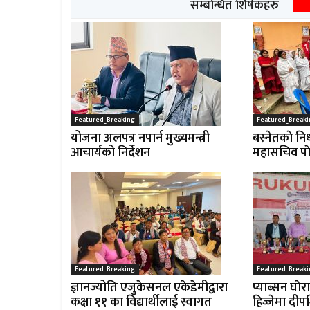
सम्बन्धित शिर्षकहरु
Featured_Breaking
Featured_Breaki
योजना अलपत्र नपार्न मुख्यमन्त्री
बस्नेतकाे निध
आचार्यको निर्देशन
महासचिव पाे
Featured_Breaking
Featured_Breaki
ज्ञानज्योति एजुकेसनल एकेडेमीद्वारा
प्याब्सन घाेर
कक्षा ११ का विद्यार्थीलाई स्वागत
हिज्जेमा दीप