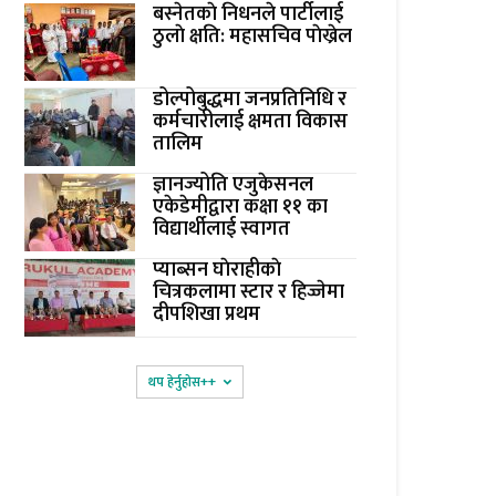
बस्नेतकाे निधनले पार्टीलाई
ठुलाे क्षति: महासचिव पाेख्रेल
डोल्पोबुद्धमा जनप्रतिनिधि र
कर्मचारीलाई क्षमता विकास
तालिम
ज्ञानज्योति एजुकेसनल
एकेडेमीद्वारा कक्षा ११ का
विद्यार्थीलाई स्वागत
प्याब्सन घाेराहीकाे
चित्रकलामा स्टार र हिज्जेमा
दीपशिखा प्रथम
थप हेर्नुहोस‌++