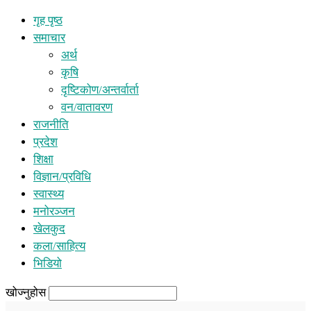
गृह पृष्ठ
समाचार
अर्थ
कृषि
दृष्टिकोण/अन्तर्वार्ता
वन/वातावरण
राजनीति
प्रदेश
शिक्षा
विज्ञान/प्रविधि
स्वास्थ्य
मनोरञ्जन
खेलकुद
कला/साहित्य
भिडियो
खोज्नुहोस