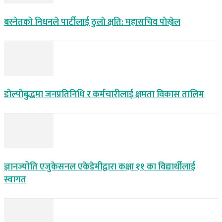
बस्नेतकाे निधनले पार्टीलाई ठुलाे क्षति: महासचिव पाेख्रेल
डोल्पोबुद्धमा जनप्रतिनिधि र कर्मचारीलाई क्षमता विकास तालिम
ज्ञानज्योति एजुकेसनल एकेडेमीद्वारा कक्षा ११ का विद्यार्थीलाई
स्वागत