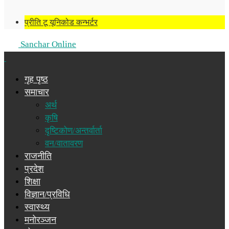
प्रीति टू यूनिकोड कन्भर्टर
Sanchar Online
गृह पृष्ठ
समाचार
अर्थ
कृषि
दृष्टिकोण/अन्तर्वार्ता
वन/वातावरण
राजनीति
प्रदेश
शिक्षा
विज्ञान/प्रविधि
स्वास्थ्य
मनोरञ्जन