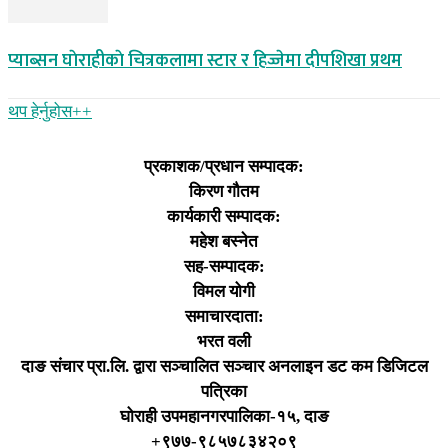
प्याब्सन घाेराहीकाे चित्रकलामा स्टार र हिज्जेमा दीपशिखा प्रथम
थप हेर्नुहोस‌++
प्रकाशक/प्रधान सम्पादक:
किरण गौतम
कार्यकारी सम्पादक:
महेश बस्नेत
सह-सम्पादक:
विमल योगी
समाचारदाता:
भरत वली
दाङ संचार प्रा.लि. द्वारा सञ्चालित सञ्चार अनलाइन डट कम डिजिटल
पत्रिका
घोराही उपमहानगरपालिका-१५, दाङ
+९७७-९८५७८३४२०९