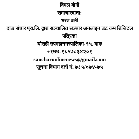
विमल योगी
समाचारदाता:
भरत वली
दाङ संचार प्रा.लि. द्वारा सञ्चालित सञ्चार अनलाइन डट कम डिजिटल
पत्रिका
घोराही उपमहानगरपालिका-१५, दाङ
+९७७-९८५७८३४२०९
sancharonlinenews@gmail.com
सूचना विभाग दर्ता न‌ं. ७८५/०७४-७५