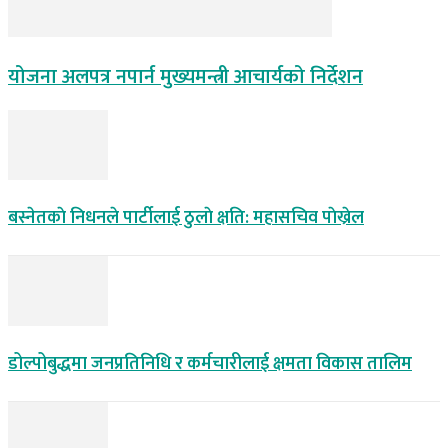
योजना अलपत्र नपार्न मुख्यमन्त्री आचार्यको निर्देशन
बस्नेतकाे निधनले पार्टीलाई ठुलाे क्षति: महासचिव पाेख्रेल
डोल्पोबुद्धमा जनप्रतिनिधि र कर्मचारीलाई क्षमता विकास तालिम