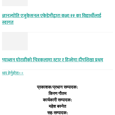
ज्ञानज्योति एजुकेसनल एकेडेमीद्वारा कक्षा ११ का विद्यार्थीलाई
स्वागत
प्याब्सन घाेराहीकाे चित्रकलामा स्टार र हिज्जेमा दीपशिखा प्रथम
थप हेर्नुहोस‌++
प्रकाशक/प्रधान सम्पादक:
किरण गौतम
कार्यकारी सम्पादक:
महेश बस्नेत
सह-सम्पादक: