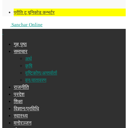
प्रीति टू यूनिकोड कन्भर्टर
Sanchar Online
गृह पृष्ठ
समाचार
अर्थ
कृषि
दृष्टिकोण/अन्तर्वार्ता
वन/वातावरण
राजनीति
प्रदेश
शिक्षा
विज्ञान/प्रविधि
स्वास्थ्य
मनोरञ्जन