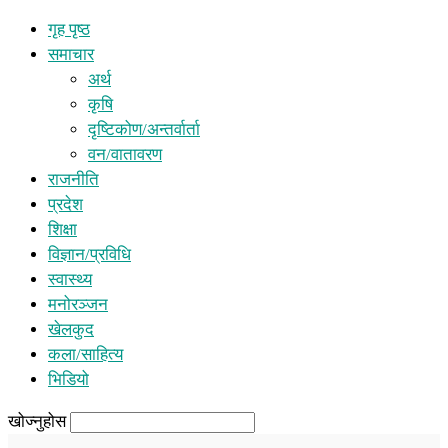
गृह पृष्ठ
समाचार
अर्थ
कृषि
दृष्टिकोण/अन्तर्वार्ता
वन/वातावरण
राजनीति
प्रदेश
शिक्षा
विज्ञान/प्रविधि
स्वास्थ्य
मनोरञ्जन
खेलकुद
कला/साहित्य
भिडियो
खोज्नुहोस