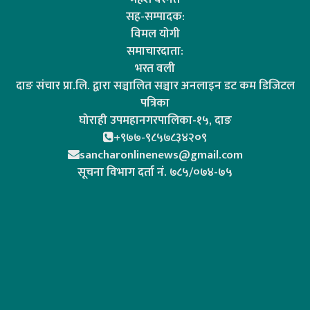
सह-सम्पादक:
विमल योगी
समाचारदाता:
भरत वली
दाङ संचार प्रा.लि. द्वारा सञ्चालित सञ्चार अनलाइन डट कम डिजिटल
पत्रिका
घोराही उपमहानगरपालिका-१५, दाङ
+९७७-९८५७८३४२०९
sancharonlinenews@gmail.com
सूचना विभाग दर्ता न‌ं. ७८५/०७४-७५