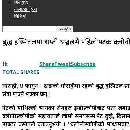
खेलकुद
कला/साहित्य
भिडियो
बुद्ध हस्पिटलमा राप्ती अञ्चलमै पहिलोपटक क्लोन
1k
Share
Tweet
Subscribe
TOTAL SHARES
घोराही, ४ फागुन । दाङको घोराहीमा रहेको बुद्ध हस्पिटल प
सेवा पाउने भएका छन् ।
पेटको माथिल्लो भागका रोगहरु इन्डोस्कोपीबाट पत्ता लगाउ
क्लोनोस्कोपीको सहायताले लामो समयसम्म पेट दुख्ने, दिसा
डाक्टर बस्नेतले बताउनुभयो । “क्लोनोस्कोपीको माध्यमबा