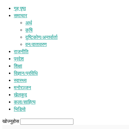
गृह पृष्ठ
समाचार
अर्थ
कृषि
दृष्टिकोण/अन्तर्वार्ता
वन/वातावरण
राजनीति
प्रदेश
शिक्षा
विज्ञान/प्रविधि
स्वास्थ्य
मनोरञ्जन
खेलकुद
कला/साहित्य
भिडियो
खोज्नुहोस