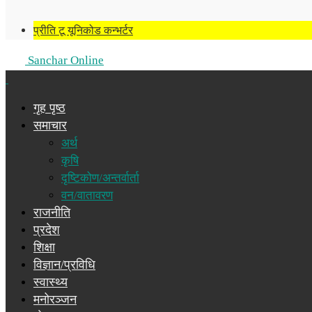
प्रीति टू यूनिकोड कन्भर्टर
Sanchar Online
गृह पृष्ठ
समाचार
अर्थ
कृषि
दृष्टिकोण/अन्तर्वार्ता
वन/वातावरण
राजनीति
प्रदेश
शिक्षा
विज्ञान/प्रविधि
स्वास्थ्य
मनोरञ्जन