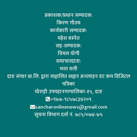
प्रकाशक/प्रधान सम्पादक:
किरण गौतम
कार्यकारी सम्पादक:
महेश बस्नेत
सह-सम्पादक:
विमल योगी
समाचारदाता:
भरत वली
दाङ संचार प्रा.लि. द्वारा सञ्चालित सञ्चार अनलाइन डट कम डिजिटल
पत्रिका
घोराही उपमहानगरपालिका-१५, दाङ
+९७७-९८५७८३४२०९
sancharonlinenews@gmail.com
सूचना विभाग दर्ता न‌ं. ७८५/०७४-७५