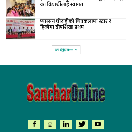
का विद्यार्थीलाई स्वागत
प्याब्सन घाेराहीकाे चित्रकलामा स्टार र
हिज्जेमा दीपशिखा प्रथम
थप हेर्नुहोस‌++