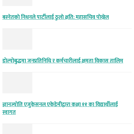
बस्नेतकाे निधनले पार्टीलाई ठुलाे क्षति: महासचिव पाेख्रेल
डोल्पोबुद्धमा जनप्रतिनिधि र कर्मचारीलाई क्षमता विकास तालिम
ज्ञानज्योति एजुकेसनल एकेडेमीद्वारा कक्षा ११ का विद्यार्थीलाई
स्वागत