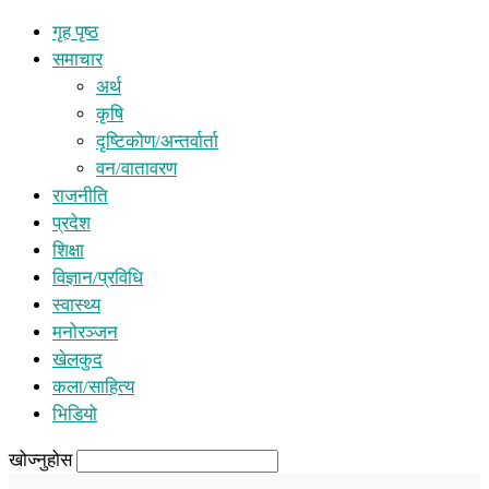
गृह पृष्ठ
समाचार
अर्थ
कृषि
दृष्टिकोण/अन्तर्वार्ता
वन/वातावरण
राजनीति
प्रदेश
शिक्षा
विज्ञान/प्रविधि
स्वास्थ्य
मनोरञ्जन
खेलकुद
कला/साहित्य
भिडियो
खोज्नुहोस