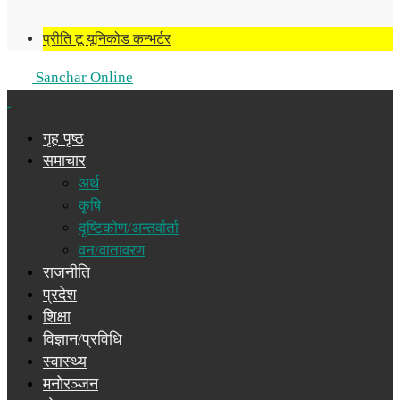
प्रीति टू यूनिकोड कन्भर्टर
Sanchar Online
गृह पृष्ठ
समाचार
अर्थ
कृषि
दृष्टिकोण/अन्तर्वार्ता
वन/वातावरण
राजनीति
प्रदेश
शिक्षा
विज्ञान/प्रविधि
स्वास्थ्य
मनोरञ्जन