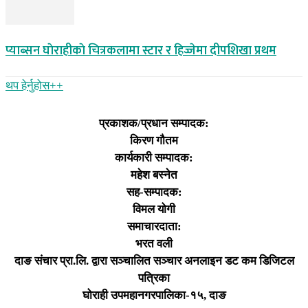
प्याब्सन घाेराहीकाे चित्रकलामा स्टार र हिज्जेमा दीपशिखा प्रथम
थप हेर्नुहोस‌++
प्रकाशक/प्रधान सम्पादक:
किरण गौतम
कार्यकारी सम्पादक:
महेश बस्नेत
सह-सम्पादक:
विमल योगी
समाचारदाता:
भरत वली
दाङ संचार प्रा.लि. द्वारा सञ्चालित सञ्चार अनलाइन डट कम डिजिटल
पत्रिका
घोराही उपमहानगरपालिका-१५, दाङ