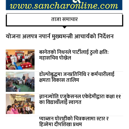
ताजा समाचार
योजना अलपत्र नपार्न मुख्यमन्त्री आचार्यको निर्देशन
बस्नेतकाे निधनले पार्टीलाई ठुलाे क्षति:
महासचिव पाेख्रेल
डोल्पोबुद्धमा जनप्रतिनिधि र कर्मचारीलाई
क्षमता विकास तालिम
ज्ञानज्योति एजुकेसनल एकेडेमीद्वारा कक्षा ११
का विद्यार्थीलाई स्वागत
प्याब्सन घाेराहीकाे चित्रकलामा स्टार र
हिज्जेमा दीपशिखा प्रथम