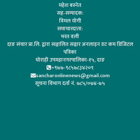
महेश बस्नेत
सह-सम्पादक:
विमल योगी
समाचारदाता:
भरत वली
दाङ संचार प्रा.लि. द्वारा सञ्चालित सञ्चार अनलाइन डट कम डिजिटल
पत्रिका
घोराही उपमहानगरपालिका-१५, दाङ
+९७७-९८५७८३४२०९
sancharonlinenews@gmail.com
सूचना विभाग दर्ता न‌ं. ७८५/०७४-७५