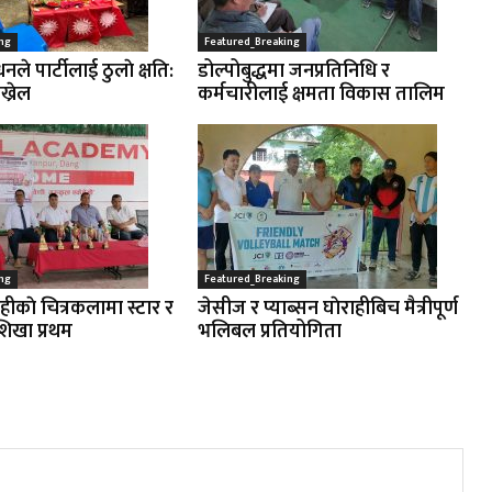
ng
Featured_Breaking
नले पार्टीलाई ठुलाे क्षति:
डोल्पोबुद्धमा जनप्रतिनिधि र
ख्रेल
कर्मचारीलाई क्षमता विकास तालिम
ng
Featured_Breaking
ाहीकाे चित्रकलामा स्टार र
जेसीज र प्याब्सन घाेराहीबिच मैत्रीपूर्ण
शिखा प्रथम
भलिबल प्रतियोगिता