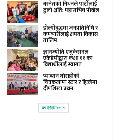
बस्नेतकाे निधनले पार्टीलाई
ठुलाे क्षति: महासचिव पाेख्रेल
डोल्पोबुद्धमा जनप्रतिनिधि र
कर्मचारीलाई क्षमता विकास
तालिम
ज्ञानज्योति एजुकेसनल
एकेडेमीद्वारा कक्षा ११ का
विद्यार्थीलाई स्वागत
प्याब्सन घाेराहीकाे
चित्रकलामा स्टार र हिज्जेमा
दीपशिखा प्रथम
थप हेर्नुहोस‌++