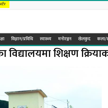
भर्टर
क्षा
विज्ञान/प्रविधि
स्वास्थ्य
मनोरञ्जन
खेलकुद
कला/स
का विद्यालयमा शिक्षण क्रिय