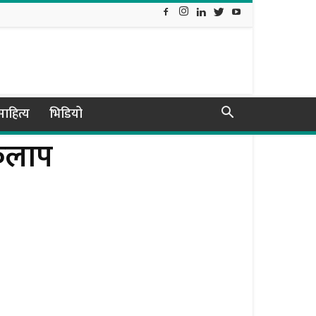
ाहित्य
भिडियो
ाकलाप