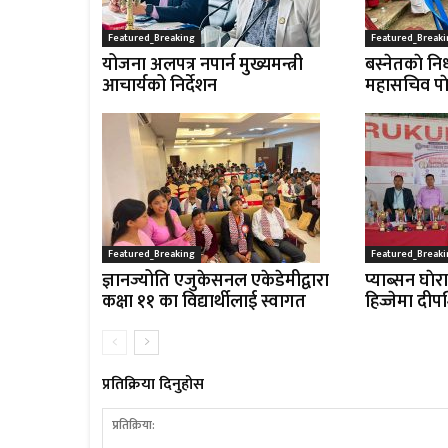
Featured_Breaking
Featured_Breaki
योजना अलपत्र नपार्न मुख्यमन्त्री
बस्नेतकाे निध
आचार्यको निर्देशन
महासचिव पाे
Featured_Breaking
Featured_Breaki
ज्ञानज्योति एजुकेसनल एकेडेमीद्वारा
प्याब्सन घाेर
कक्षा ११ का विद्यार्थीलाई स्वागत
हिज्जेमा दीप
प्रतिक्रिया दिनुहोस