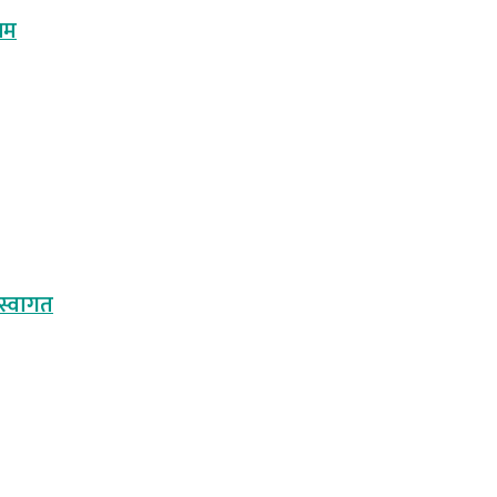
िम
 स्वागत