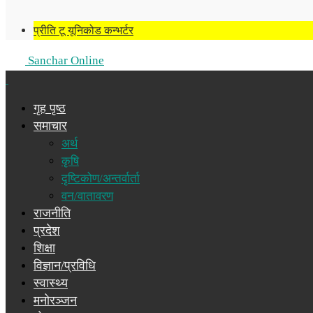
प्रीति टू यूनिकोड कन्भर्टर
Sanchar Online
गृह पृष्ठ
समाचार
अर्थ
कृषि
दृष्टिकोण/अन्तर्वार्ता
वन/वातावरण
राजनीति
प्रदेश
शिक्षा
विज्ञान/प्रविधि
स्वास्थ्य
मनोरञ्जन