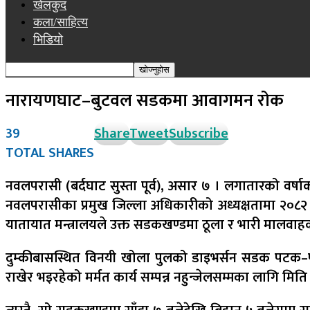
खेलकुद
कला/साहित्य
भिडियो
नारायणघाट–बुटवल सडकमा आवागमन रोक
39
Share
Tweet
Subscribe
TOTAL SHARES
नवलपरासी (बर्दघाट सुस्ता पूर्व), असार ७ ।
लगातारको वर्षा
नवलपरासीका प्रमुख जिल्ला अधिकारीको अध्यक्षतामा २०८२ 
यातायात मन्त्रालयले उक्त सडकखण्डमा ठूला र भारी मालव
दुम्कीबासस्थित विनयी खोला पुलको डाइभर्सन सडक पटक–पटक 
राखेर भइरहेको मर्मत कार्य सम्पन्न नहुन्जेलसम्मका लागि म