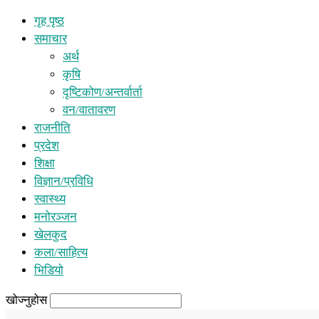
गृह पृष्ठ
समाचार
अर्थ
कृषि
दृष्टिकोण/अन्तर्वार्ता
वन/वातावरण
राजनीति
प्रदेश
शिक्षा
विज्ञान/प्रविधि
स्वास्थ्य
मनोरञ्जन
खेलकुद
कला/साहित्य
भिडियो
खोज्नुहोस