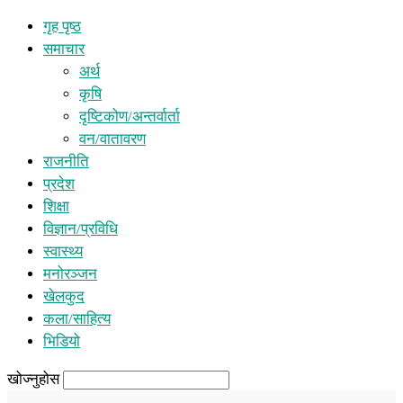
गृह पृष्ठ
समाचार
अर्थ
कृषि
दृष्टिकोण/अन्तर्वार्ता
वन/वातावरण
राजनीति
प्रदेश
शिक्षा
विज्ञान/प्रविधि
स्वास्थ्य
मनोरञ्जन
खेलकुद
कला/साहित्य
भिडियो
खोज्नुहोस