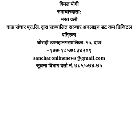
विमल योगी
समाचारदाता:
भरत वली
दाङ संचार प्रा.लि. द्वारा सञ्चालित सञ्चार अनलाइन डट कम डिजिटल
पत्रिका
घोराही उपमहानगरपालिका-१५, दाङ
+९७७-९८५७८३४२०९
sancharonlinenews@gmail.com
सूचना विभाग दर्ता न‌ं. ७८५/०७४-७५