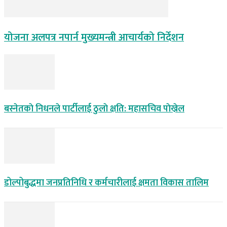
योजना अलपत्र नपार्न मुख्यमन्त्री आचार्यको निर्देशन
बस्नेतकाे निधनले पार्टीलाई ठुलाे क्षति: महासचिव पाेख्रेल
डोल्पोबुद्धमा जनप्रतिनिधि र कर्मचारीलाई क्षमता विकास तालिम