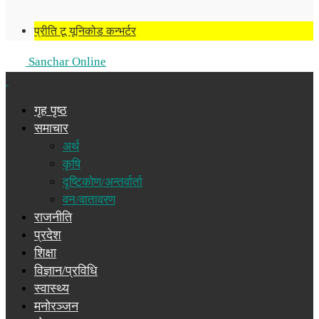
प्रीति टू यूनिकोड कन्भर्टर
Sanchar Online
गृह पृष्ठ
समाचार
अर्थ
कृषि
दृष्टिकोण/अन्तर्वार्ता
वन/वातावरण
राजनीति
प्रदेश
शिक्षा
विज्ञान/प्रविधि
स्वास्थ्य
मनोरञ्जन