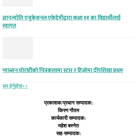
ज्ञानज्योति एजुकेसनल एकेडेमीद्वारा कक्षा ११ का विद्यार्थीलाई
स्वागत
प्याब्सन घाेराहीकाे चित्रकलामा स्टार र हिज्जेमा दीपशिखा प्रथम
थप हेर्नुहोस‌++
प्रकाशक/प्रधान सम्पादक:
किरण गौतम
कार्यकारी सम्पादक:
महेश बस्नेत
सह-सम्पादक: