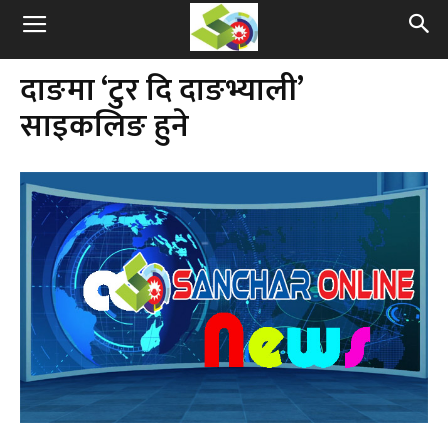
दाङमा ‘टुर दि दाङभ्याली’
साइकलिङ हुने