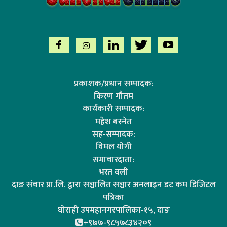
प्रकाशक/प्रधान सम्पादक:
किरण गौतम
कार्यकारी सम्पादक:
महेश बस्नेत
सह-सम्पादक:
विमल योगी
समाचारदाता:
भरत वली
दाङ संचार प्रा.लि. द्वारा सञ्चालित सञ्चार अनलाइन डट कम डिजिटल
पत्रिका
घोराही उपमहानगरपालिका-१५, दाङ
+९७७-९८५७८३४२०९