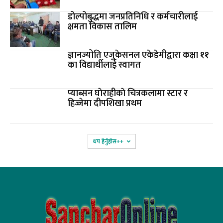
डोल्पोबुद्धमा जनप्रतिनिधि र कर्मचारीलाई
क्षमता विकास तालिम
ज्ञानज्योति एजुकेसनल एकेडेमीद्वारा कक्षा ११
का विद्यार्थीलाई स्वागत
प्याब्सन घाेराहीकाे चित्रकलामा स्टार र
हिज्जेमा दीपशिखा प्रथम
थप हेर्नुहोस‌++