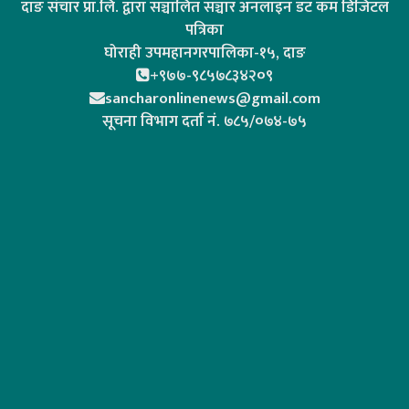
दाङ संचार प्रा.लि. द्वारा सञ्चालित सञ्चार अनलाइन डट कम डिजिटल
पत्रिका
घोराही उपमहानगरपालिका-१५, दाङ
+९७७-९८५७८३४२०९
sancharonlinenews@gmail.com
सूचना विभाग दर्ता न‌ं. ७८५/०७४-७५