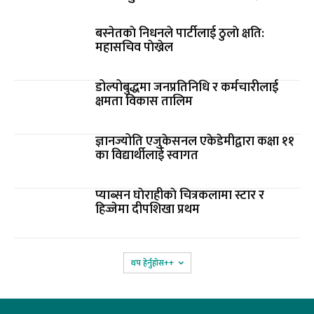
बस्नेतकाे निधनले पार्टीलाई ठुलाे क्षति:
महासचिव पाेख्रेल
डोल्पोबुद्धमा जनप्रतिनिधि र कर्मचारीलाई
क्षमता विकास तालिम
ज्ञानज्योति एजुकेसनल एकेडेमीद्वारा कक्षा ११
का विद्यार्थीलाई स्वागत
प्याब्सन घाेराहीकाे चित्रकलामा स्टार र
हिज्जेमा दीपशिखा प्रथम
थप हेर्नुहोस‌++