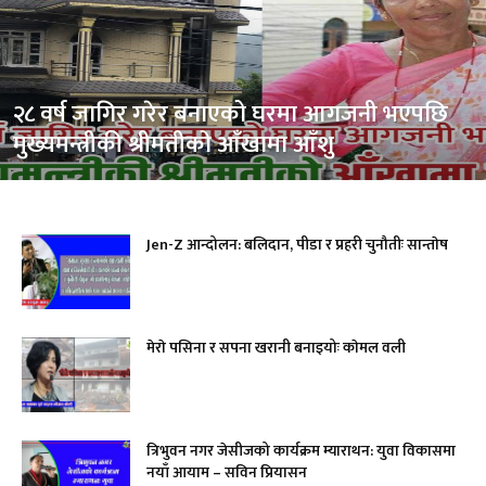
२८ वर्ष जागिर गरेर बनाएको घरमा आगजनी भएपछि
मुख्यमन्त्रीकी श्रीमतीको आँखामा आँशु
Jen-Z आन्दोलन: बलिदान, पीडा र प्रहरी चुनौतीः सान्ताेष
मेराे पसिना र सपना खरानी बनाइयोः काेमल वली
त्रिभुवन नगर जेसीजको कार्यक्रम म्याराथन: युवा विकासमा
नयाँ आयाम – सविन प्रियासन